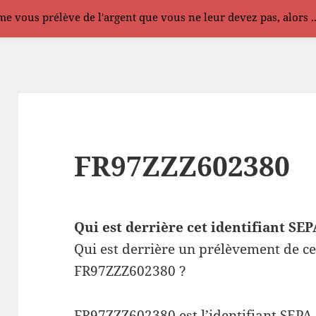
e vous prélève de l'argent que vous ne leur devez pas, alors .
FR97ZZZ602380
Qui est derrière cet identifiant S
Qui est derrière un prélèvement de ce
FR97ZZZ602380 ?
FR97ZZZ602380 est l’identifiant SEPA 