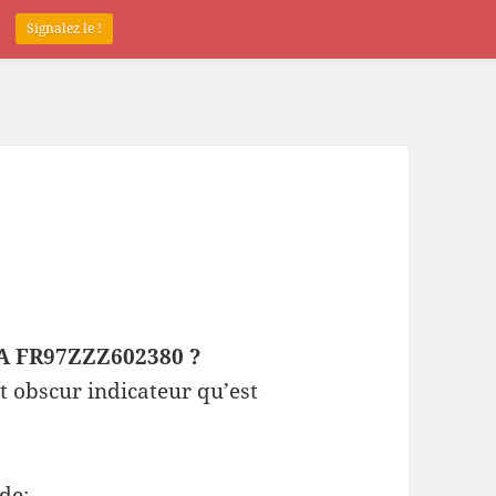
.
Signalez le !
EPA FR97ZZZ602380 ?
t obscur indicateur qu’est
de: