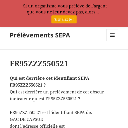
Si un organisme vous prélève de l'argent
que vous ne leur devez pas, alors ..
Signalez le !
Prélèvements SEPA
MENU
ET
WIDGETS
FR95ZZZ550521
Qui est derrière cet identifiant SEPA
FR95ZZZ550521 ?
Qui est derrière un prélèvement de cet obscur
indicateur qu’est FR95ZZZ550521 ?
FR95ZZZ550521 est l’identifiant SEPA de:
GAC DE CAPSUD
dont l’adresse officielle est