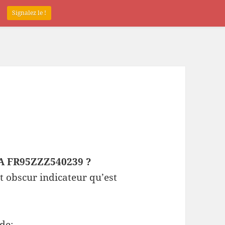
.
Signalez le !
EPA FR95ZZZ540239 ?
t obscur indicateur qu’est
de: