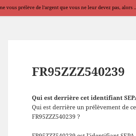
e vous prélève de l'argent que vous ne leur devez pas, alors .
FR95ZZZ540239
Qui est derrière cet identifiant S
Qui est derrière un prélèvement de ce
FR95ZZZ540239 ?
FR95ZZZ540239 est l’identifiant SEPA 