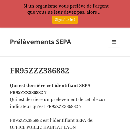
Si un organisme vous prélève de l'argent
que vous ne leur devez pas, alors ..
Signalez le !
Prélèvements SEPA
MENU
ET
WIDGETS
FR95ZZZ386882
Qui est derrière cet identifiant SEPA
FR95ZZZ386882 ?
Qui est derrière un prélèvement de cet obscur
indicateur qu’est FR95ZZZ386882 ?
FR95ZZZ386882 est l’identifiant SEPA de:
OFFICE PUBLIC HABITAT LAON