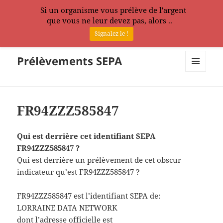
Si un organisme vous prélève de l'argent
que vous ne leur devez pas, alors ..
Signalez le !
Prélèvements SEPA
MENU
ET
WIDGETS
FR94ZZZ585847
Qui est derrière cet identifiant SEPA
FR94ZZZ585847 ?
Qui est derrière un prélèvement de cet obscur
indicateur qu’est FR94ZZZ585847 ?
FR94ZZZ585847 est l’identifiant SEPA de:
LORRAINE DATA NETWORK
dont l’adresse officielle est