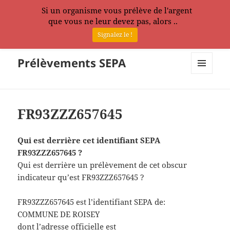
Si un organisme vous prélève de l'argent
que vous ne leur devez pas, alors ..
Signalez le !
Prélèvements SEPA
MENU
ET
WIDGETS
FR93ZZZ657645
Qui est derrière cet identifiant SEPA
FR93ZZZ657645 ?
Qui est derrière un prélèvement de cet obscur
indicateur qu’est FR93ZZZ657645 ?
FR93ZZZ657645 est l’identifiant SEPA de:
COMMUNE DE ROISEY
dont l’adresse officielle est