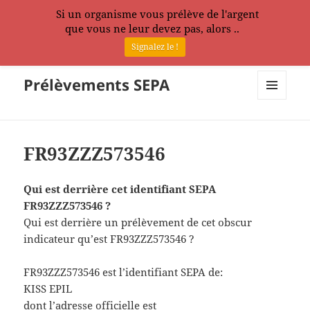
Si un organisme vous prélève de l'argent
que vous ne leur devez pas, alors ..
Signalez le !
Prélèvements SEPA
MENU
ET
WIDGETS
FR93ZZZ573546
Qui est derrière cet identifiant SEPA
FR93ZZZ573546 ?
Qui est derrière un prélèvement de cet obscur
indicateur qu’est FR93ZZZ573546 ?
FR93ZZZ573546 est l’identifiant SEPA de:
KISS EPIL
dont l’adresse officielle est