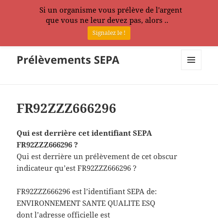
Si un organisme vous prélève de l'argent
que vous ne leur devez pas, alors ..
Signalez le !
Prélèvements SEPA
MENU
ET
WIDGETS
FR92ZZZ666296
Qui est derrière cet identifiant SEPA
FR92ZZZ666296 ?
Qui est derrière un prélèvement de cet obscur
indicateur qu’est FR92ZZZ666296 ?
FR92ZZZ666296 est l’identifiant SEPA de:
ENVIRONNEMENT SANTE QUALITE ESQ
dont l’adresse officielle est