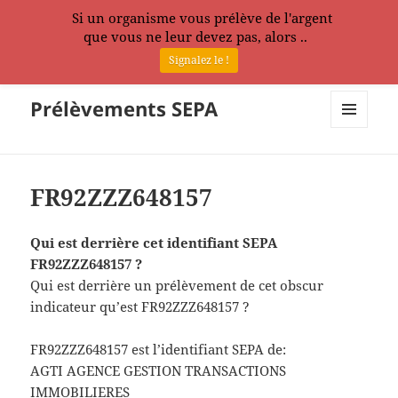
Si un organisme vous prélève de l'argent
que vous ne leur devez pas, alors ..
Signalez le !
Prélèvements SEPA
MENU
ET
WIDGETS
FR92ZZZ648157
Qui est derrière cet identifiant SEPA
FR92ZZZ648157 ?
Qui est derrière un prélèvement de cet obscur
indicateur qu’est FR92ZZZ648157 ?
FR92ZZZ648157 est l’identifiant SEPA de:
AGTI AGENCE GESTION TRANSACTIONS
IMMOBILIERES