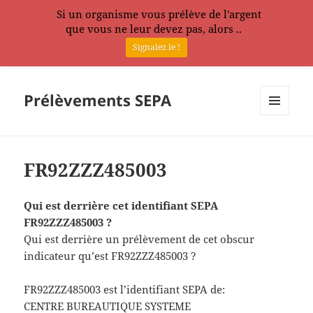
Si un organisme vous prélève de l'argent
que vous ne leur devez pas, alors ..
Signalez le !
Prélèvements SEPA
MENU
ET
WIDGETS
FR92ZZZ485003
Qui est derrière cet identifiant SEPA
FR92ZZZ485003 ?
Qui est derrière un prélèvement de cet obscur
indicateur qu’est FR92ZZZ485003 ?
FR92ZZZ485003 est l’identifiant SEPA de:
CENTRE BUREAUTIQUE SYSTEME