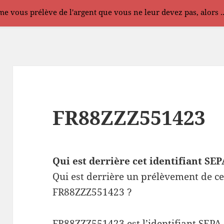
e vous prélève de l'argent que vous ne leur devez pas, alors .
FR88ZZZ551423
Qui est derrière cet identifiant S
Qui est derrière un prélèvement de ce
FR88ZZZ551423 ?
FR88ZZZ551423 est l’identifiant SEPA 