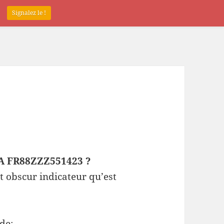
.
Signalez le !
EPA FR88ZZZ551423 ?
t obscur indicateur qu’est
de: