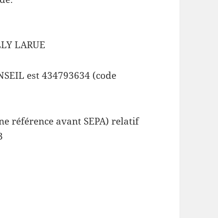
LLY LARUE
SEIL est 434793634 (code
e référence avant SEPA) relatif
3