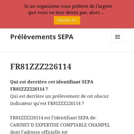
Si un organisme vous prélève de l'argent
que vous ne leur devez pas, alors ..
Signalez le !
Prélèvements SEPA
MENU
ET
WIDGETS
FR81ZZZ226114
Qui est derrière cet identifiant SEPA
FR81ZZZ226114 ?
Qui est derrière un prélèvement de cet obscur
indicateur qu’est FR81ZZZ226114 ?
FR81ZZZ226114 est l’identifiant SEPA de:
CABINET D EXPERTISE COMPTABLE CHAMPEL
dont l’adresse officielle est