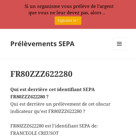
Si un organisme vous prélève de l'argent
que vous ne leur devez pas, alors ..
Signalez le !
Prélèvements SEPA
MENU
ET
WIDGETS
FR80ZZZ622280
Qui est derrière cet identifiant SEPA
FR80ZZZ622280 ?
Qui est derrière un prélèvement de cet obscur
indicateur qu’est FR80ZZZ622280 ?
FR80ZZZ622280 est l’identifiant SEPA de:
FRANCEOLE CREUSOT