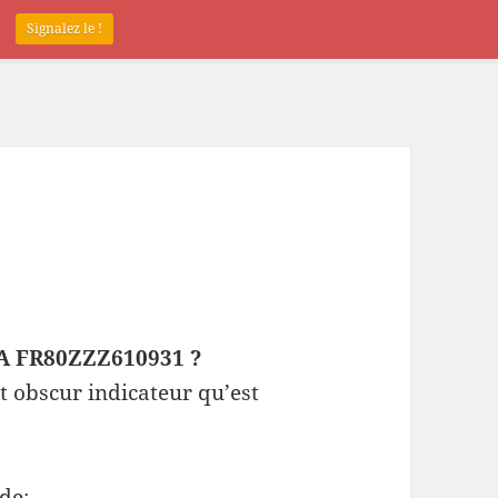
.
Signalez le !
EPA FR80ZZZ610931 ?
t obscur indicateur qu’est
de: