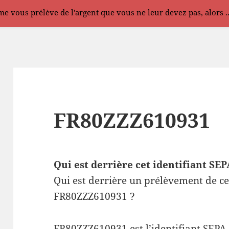
e vous prélève de l'argent que vous ne leur devez pas, alors .
FR80ZZZ610931
Qui est derrière cet identifiant S
Qui est derrière un prélèvement de ce
FR80ZZZ610931 ?
FR80ZZZ610931 est l’identifiant SEPA 