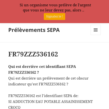
Si un organisme vous prélève de l'argent
que vous ne leur devez pas, alors ..
Signalez le !
Prélèvements SEPA
MENU
ET
WIDGETS
FR79ZZZ536162
Qui est derrière cet identifiant SEPA
FR79ZZZ536162 ?
Qui est derrière un prélèvement de cet obscur
indicateur qu’est FR79ZZZ536162 ?
FR79ZZZ536162 est l’identifiant SEPA de:
SI ADDUCTION EAU POTABLE ASSAINISSEMENT
CROCQ