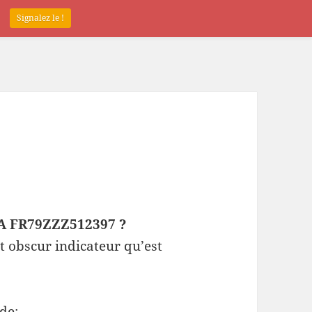
.
Signalez le !
EPA FR79ZZZ512397 ?
t obscur indicateur qu’est
de: