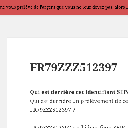
e vous prélève de l'argent que vous ne leur devez pas, alors .
FR79ZZZ512397
Qui est derrière cet identifiant S
Qui est derrière un prélèvement de ce
FR79ZZZ512397 ?
FR79ZZZ512397 est l’identifiant SEPA 