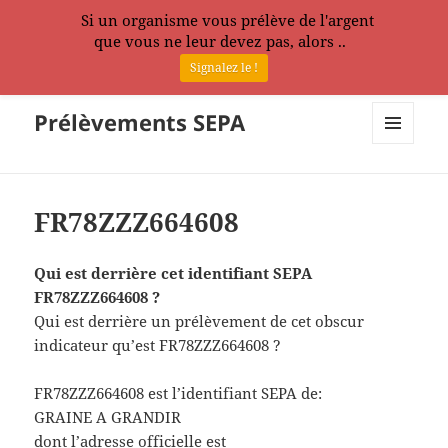
Si un organisme vous prélève de l'argent
que vous ne leur devez pas, alors ..
Signalez le !
Prélèvements SEPA
MENU
ET
WIDGETS
FR78ZZZ664608
Qui est derrière cet identifiant SEPA
FR78ZZZ664608 ?
Qui est derrière un prélèvement de cet obscur
indicateur qu’est FR78ZZZ664608 ?
FR78ZZZ664608 est l’identifiant SEPA de:
GRAINE A GRANDIR
dont l’adresse officielle est