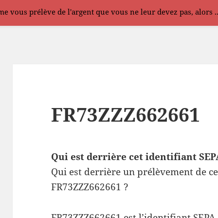
e vous prélève de l'argent que vous ne leur devez pas, alors .
FR73ZZZ662661
Qui est derrière cet identifiant S
Qui est derrière un prélèvement de ce
FR73ZZZ662661 ?
FR73ZZZ662661 est l’identifiant SEPA 