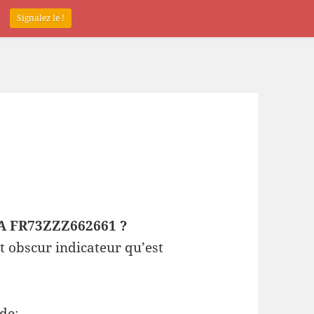
.
Signalez le !
EPA FR73ZZZ662661 ?
t obscur indicateur qu’est
de: