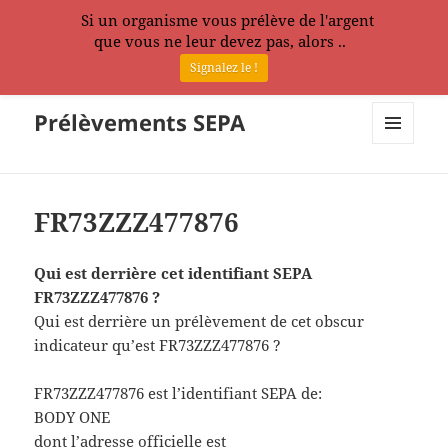
Si un organisme vous prélève de l'argent
que vous ne leur devez pas, alors ..
Signalez le !
Prélèvements SEPA
MENU
ET
WIDGETS
FR73ZZZ477876
Qui est derrière cet identifiant SEPA
FR73ZZZ477876 ?
Qui est derrière un prélèvement de cet obscur
indicateur qu’est FR73ZZZ477876 ?
FR73ZZZ477876 est l’identifiant SEPA de:
BODY ONE
dont l’adresse officielle est