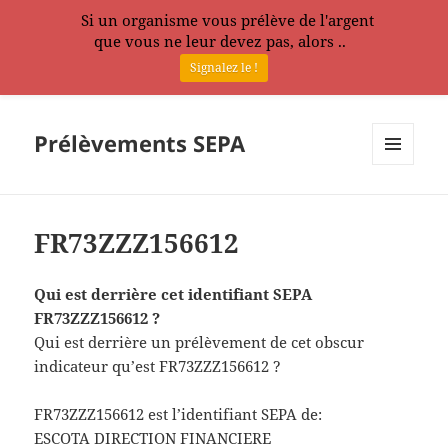
Si un organisme vous prélève de l'argent
que vous ne leur devez pas, alors ..
Signalez le !
Prélèvements SEPA
MENU
ET
WIDGETS
FR73ZZZ156612
Qui est derrière cet identifiant SEPA
FR73ZZZ156612 ?
Qui est derrière un prélèvement de cet obscur
indicateur qu’est FR73ZZZ156612 ?
FR73ZZZ156612 est l’identifiant SEPA de:
ESCOTA DIRECTION FINANCIERE