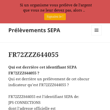
Si un organisme vous prélève de l'argent
que vous ne leur devez pas, alors ..
Signalez le !
Prélèvements SEPA
MENU
ET
WIDGETS
FR72ZZZ644055
Qui est derrière cet identifiant SEPA
FR72ZZZ644055 ?
Qui est derrière un prélèvement de cet obscur
indicateur qu’est FR72ZZZ644055 ?
FR72ZZZ644055 est l’identifiant SEPA de:
JPS CONNECTIONS
dont l’adresse officielle est