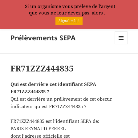
Si un organisme vous prélève de l'argent
que vous ne leur devez pas, alors ..
Signalez le !
Prélèvements SEPA
MENU
ET
WIDGETS
FR71ZZZ444835
Qui est derrière cet identifiant SEPA
FR71ZZZ444835 ?
Qui est derrière un prélèvement de cet obscur
indicateur qu’est FR71ZZZ444835 ?
FR71ZZZ444835 est l’identifiant SEPA de:
PARIS REYNAUD FERREL
dont l’adresse officielle est