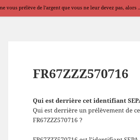
e vous prélève de l'argent que vous ne leur devez pas, alors .
FR67ZZZ570716
Qui est derrière cet identifiant S
Qui est derrière un prélèvement de ce
FR67ZZZ570716 ?
FR67ZZZ570716 est l’identifiant SEPA 