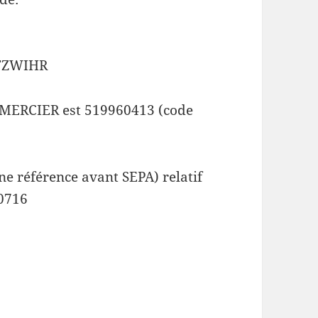
LTZWIHR
 MERCIER est 519960413 (code
e référence avant SEPA) relatif
0716