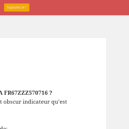
.
Signalez le !
EPA FR67ZZZ570716 ?
t obscur indicateur qu’est
de: