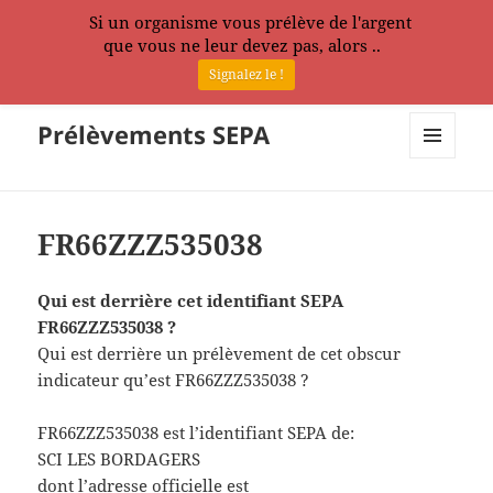
Si un organisme vous prélève de l'argent
que vous ne leur devez pas, alors ..
Signalez le !
Prélèvements SEPA
MENU
ET
WIDGETS
FR66ZZZ535038
Qui est derrière cet identifiant SEPA
FR66ZZZ535038 ?
Qui est derrière un prélèvement de cet obscur
indicateur qu’est FR66ZZZ535038 ?
FR66ZZZ535038 est l’identifiant SEPA de:
SCI LES BORDAGERS
dont l’adresse officielle est