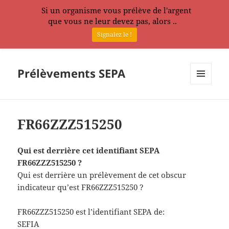
Si un organisme vous prélève de l'argent
que vous ne leur devez pas, alors ..
Signalez le !
Prélèvements SEPA
MENU
ET
WIDGETS
FR66ZZZ515250
Qui est derrière cet identifiant SEPA
FR66ZZZ515250 ?
Qui est derrière un prélèvement de cet obscur
indicateur qu’est FR66ZZZ515250 ?
FR66ZZZ515250 est l’identifiant SEPA de:
SEFIA