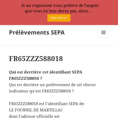
Si un organisme vous prélève de l'argent
que vous ne leur devez pas, alors ..
Signalez le !
Prélèvements SEPA
MENU
ET
WIDGETS
FR65ZZZ588018
Qui est derrière cet identifiant SEPA
FR65ZZZ588018 ?
Qui est derrière un prélèvement de cet obscur
indicateur qu’est FR65ZZZ588018 ?
FR65ZZZ588018 est l’identifiant SEPA de:
LE FOURNIL DE MARTILLAC
dont l’adresse officielle est