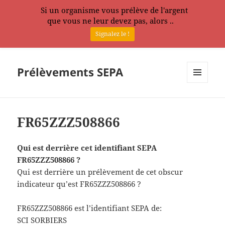
Si un organisme vous prélève de l'argent
que vous ne leur devez pas, alors ..
Signalez le !
Prélèvements SEPA
MENU
ET
WIDGETS
FR65ZZZ508866
Qui est derrière cet identifiant SEPA
FR65ZZZ508866 ?
Qui est derrière un prélèvement de cet obscur
indicateur qu’est FR65ZZZ508866 ?
FR65ZZZ508866 est l’identifiant SEPA de:
SCI SORBIERS