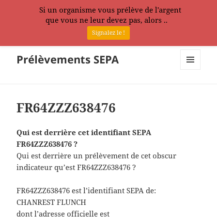
Si un organisme vous prélève de l'argent
que vous ne leur devez pas, alors ..
Signalez le !
Prélèvements SEPA
MENU
ET
WIDGETS
FR64ZZZ638476
Qui est derrière cet identifiant SEPA
FR64ZZZ638476 ?
Qui est derrière un prélèvement de cet obscur
indicateur qu’est FR64ZZZ638476 ?
FR64ZZZ638476 est l’identifiant SEPA de:
CHANREST FLUNCH
dont l’adresse officielle est