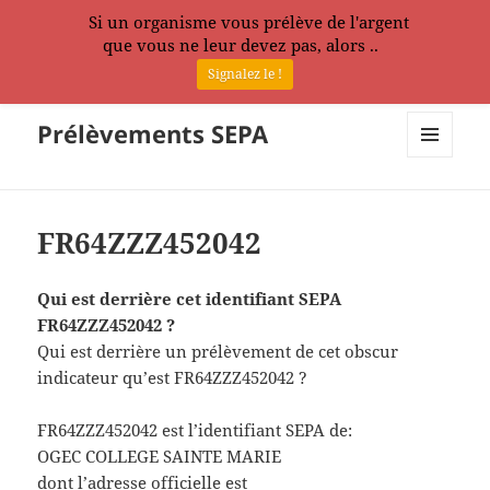
Si un organisme vous prélève de l'argent
que vous ne leur devez pas, alors ..
Signalez le !
Prélèvements SEPA
MENU
ET
WIDGETS
FR64ZZZ452042
Qui est derrière cet identifiant SEPA
FR64ZZZ452042 ?
Qui est derrière un prélèvement de cet obscur
indicateur qu’est FR64ZZZ452042 ?
FR64ZZZ452042 est l’identifiant SEPA de:
OGEC COLLEGE SAINTE MARIE
dont l’adresse officielle est