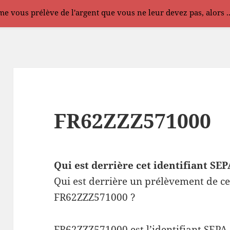
e vous prélève de l'argent que vous ne leur devez pas, alors .
FR62ZZZ571000
Qui est derrière cet identifiant S
Qui est derrière un prélèvement de ce
FR62ZZZ571000 ?
FR62ZZZ571000 est l’identifiant SEPA 