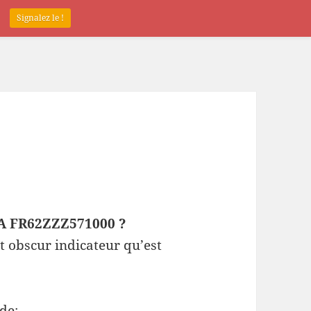
.
Signalez le !
EPA FR62ZZZ571000 ?
t obscur indicateur qu’est
de: