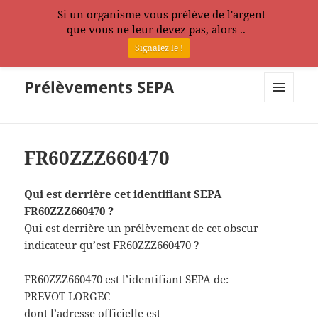
Si un organisme vous prélève de l'argent
que vous ne leur devez pas, alors ..
Signalez le !
Prélèvements SEPA
MENU
ET
WIDGETS
FR60ZZZ660470
Qui est derrière cet identifiant SEPA
FR60ZZZ660470 ?
Qui est derrière un prélèvement de cet obscur
indicateur qu’est FR60ZZZ660470 ?
FR60ZZZ660470 est l’identifiant SEPA de:
PREVOT LORGEC
dont l’adresse officielle est