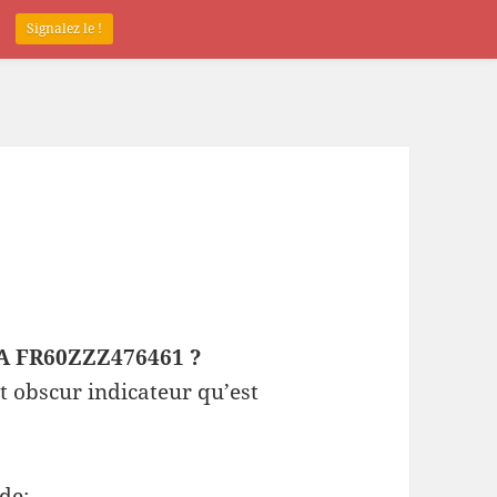
.
Signalez le !
EPA FR60ZZZ476461 ?
t obscur indicateur qu’est
de: