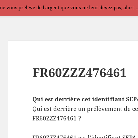
e vous prélève de l'argent que vous ne leur devez pas, alors .
FR60ZZZ476461
Qui est derrière cet identifiant S
Qui est derrière un prélèvement de ce
FR60ZZZ476461 ?
FR60ZZZ476461 est l’identifiant SEPA 