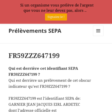
Si un organisme vous prélève de l'argent
que vous ne leur devez pas, alors ..
Signalez le !
Prélèvements SEPA
MENU
ET
WIDGETS
FR59ZZZ647199
Qui est derrière cet identifiant SEPA
FR59ZZZ647199 ?
Qui est derrière un prélèvement de cet obscur
indicateur qu’est FR59ZZZ647199 ?
FR59ZZZ647199 est l’identifiant SEPA de:
GARNIER JEAN JACQUES EIRL ARDETEC
dont l’adresse officielle est