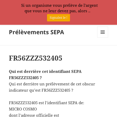
Si un organisme vous prélève de l'argent
que vous ne leur devez pas, alors ..
Signalez le !
Prélèvements SEPA
MENU
ET
WIDGETS
FR56ZZZ532405
Qui est derrière cet identifiant SEPA
FR56ZZZ532405 ?
Qui est derrière un prélèvement de cet obscur
indicateur qu’est FR56ZZZ532405 ?
FR56ZZZ532405 est l’identifiant SEPA de:
MICRO COSMO
dont l’adresse officielle est