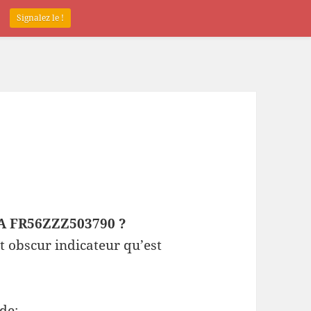
.
Signalez le !
EPA FR56ZZZ503790 ?
t obscur indicateur qu’est
de: