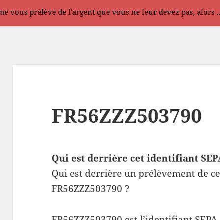
e vous prélève de l'argent que vous ne leur devez pas, alors .
FR56ZZZ503790
Qui est derrière cet identifiant S
Qui est derrière un prélèvement de ce
FR56ZZZ503790 ?
FR56ZZZ503790 est l’identifiant SEPA 