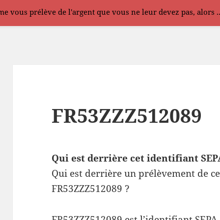
e vous prélève de l'argent que vous ne leur devez pas, alors .
FR53ZZZ512089
Qui est derrière cet identifiant S
Qui est derrière un prélèvement de ce
FR53ZZZ512089 ?
FR53ZZZ512089 est l’identifiant SEPA 