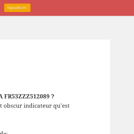
.
Signalez le !
EPA FR53ZZZ512089 ?
t obscur indicateur qu’est
de: