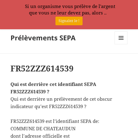
Si un organisme vous prélève de l'argent
que vous ne leur devez pas, alors ..
Signalez le !
Prélèvements SEPA
MENU
ET
WIDGETS
FR52ZZZ614539
Qui est derrière cet identifiant SEPA
FR52ZZZ614539 ?
Qui est derrière un prélèvement de cet obscur
indicateur qu’est FR52ZZZ614539 ?
FR52ZZZ614539 est l’identifiant SEPA de:
COMMUNE DE CHATEAUDUN
dont l’adresse officielle est