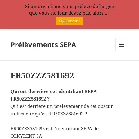
Si un organisme vous prélève de l'argent
que vous ne leur devez pas, alors ..
Signalez le !
Prélèvements SEPA
MENU
ET
WIDGETS
FR50ZZZ581692
Qui est derrière cet identifiant SEPA
FR50ZZZ581692 ?
Qui est derrière un prélèvement de cet obscur
indicateur qu’est FR50ZZZ581692 ?
FR50ZZZ581692 est l’identifiant SEPA de:
OLKYRENT SA