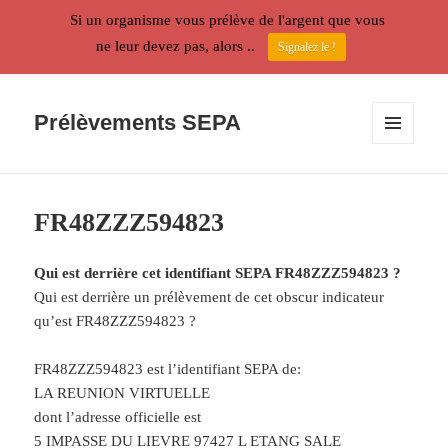
Si un organisme vous prélève de l'argent que vous
ne leur devez pas, alors ..
Signalez le !
Prélèvements SEPA
MENU
ET
WIDGETS
FR48ZZZ594823
Qui est derrière cet identifiant SEPA FR48ZZZ594823 ?
Qui est derrière un prélèvement de cet obscur indicateur
qu’est FR48ZZZ594823 ?
FR48ZZZ594823 est l’identifiant SEPA de:
LA REUNION VIRTUELLE
dont l’adresse officielle est
5 IMPASSE DU LIEVRE 97427 L ETANG SALE