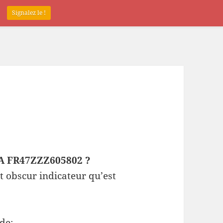
.
Signalez le !
EPA FR47ZZZ605802 ?
t obscur indicateur qu’est
de: