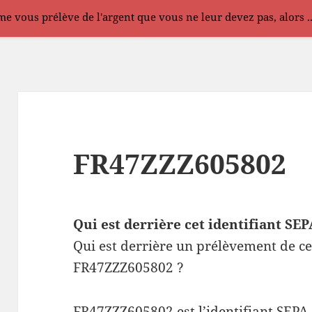
e vous prélève de l'argent que vous ne leur devez pas, alors .
FR47ZZZ605802
Qui est derrière cet identifiant S
Qui est derrière un prélèvement de ce
FR47ZZZ605802 ?
FR47ZZZ605802 est l’identifiant SEPA 