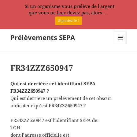
Si un organisme vous prélève de l'argent
que vous ne leur devez pas, alors ..
Signalez le !
Prélèvements SEPA
MENU
ET
WIDGETS
FR34ZZZ650947
Qui est derrière cet identifiant SEPA
FR34ZZZ650947 ?
Qui est derrière un prélèvement de cet obscur
indicateur qu’est FR34ZZZ650947 ?
FR34ZZZ650947 est l’identifiant SEPA de:
TGH
dont l’adresse officielle est