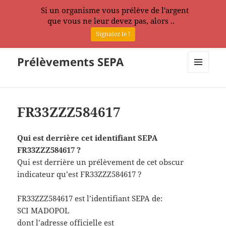
Si un organisme vous prélève de l'argent
que vous ne leur devez pas, alors ..
Signalez le !
Prélèvements SEPA
MENU
ET
WIDGETS
FR33ZZZ584617
Qui est derrière cet identifiant SEPA
FR33ZZZ584617 ?
Qui est derrière un prélèvement de cet obscur
indicateur qu’est FR33ZZZ584617 ?
FR33ZZZ584617 est l’identifiant SEPA de:
SCI MADOPOL
dont l’adresse officielle est