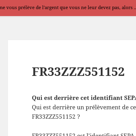
e vous prélève de l'argent que vous ne leur devez pas, alors .
FR33ZZZ551152
Qui est derrière cet identifiant S
Qui est derrière un prélèvement de ce
FR33ZZZ551152 ?
FR33ZZZ551152 est l’identifiant SEPA 