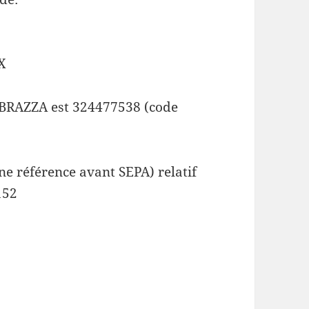
X
 BRAZZA est 324477538 (code
e référence avant SEPA) relatif
152