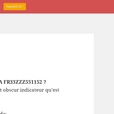
.
Signalez le !
EPA FR33ZZZ551152 ?
t obscur indicateur qu’est
de: