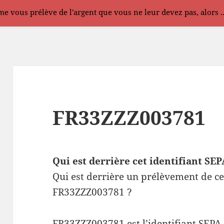
e vous prélève de l'argent que vous ne leur devez pas, alors .
FR33ZZZ003781
Qui est derrière cet identifiant S
Qui est derrière un prélèvement de ce
FR33ZZZ003781 ?
FR33ZZZ003781 est l’identifiant SEPA 