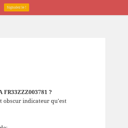
.
Signalez le !
EPA FR33ZZZ003781 ?
t obscur indicateur qu’est
de: