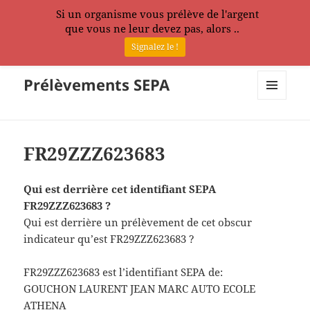
Si un organisme vous prélève de l'argent
que vous ne leur devez pas, alors ..
Signalez le !
Prélèvements SEPA
MENU
ET
WIDGETS
FR29ZZZ623683
Qui est derrière cet identifiant SEPA
FR29ZZZ623683 ?
Qui est derrière un prélèvement de cet obscur
indicateur qu’est FR29ZZZ623683 ?
FR29ZZZ623683 est l’identifiant SEPA de:
GOUCHON LAURENT JEAN MARC AUTO ECOLE
ATHENA