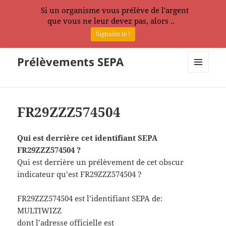
Si un organisme vous prélève de l'argent
que vous ne leur devez pas, alors ..
Signalez le !
Prélèvements SEPA
MENU
ET
WIDGETS
FR29ZZZ574504
Qui est derrière cet identifiant SEPA
FR29ZZZ574504 ?
Qui est derrière un prélèvement de cet obscur
indicateur qu’est FR29ZZZ574504 ?
FR29ZZZ574504 est l’identifiant SEPA de:
MULTIWIZZ
dont l’adresse officielle est