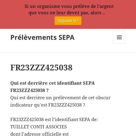
Si un organisme vous prélève de l'argent
que vous ne leur devez pas, alors ..
Signalez le !
Prélèvements SEPA
MENU
ET
WIDGETS
FR23ZZZ425038
Qui est derrière cet identifiant SEPA
FR23ZZZ425038 ?
Qui est derrière un prélèvement de cet obscur
indicateur qu’est FR23ZZZ425038 ?
FR23ZZZ425038 est l’identifiant SEPA de:
TUILLET CONTI ASSOCIES
dont l’adresse officielle est