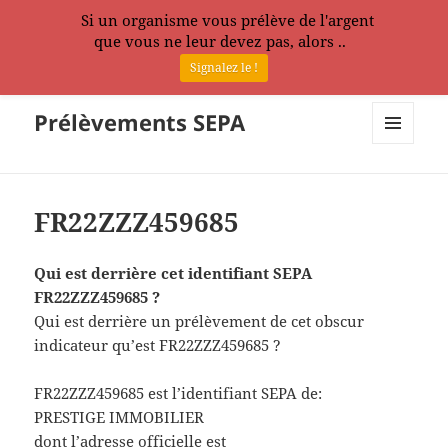
Si un organisme vous prélève de l'argent
que vous ne leur devez pas, alors ..
Signalez le !
Prélèvements SEPA
MENU
ET
WIDGETS
FR22ZZZ459685
Qui est derrière cet identifiant SEPA
FR22ZZZ459685 ?
Qui est derrière un prélèvement de cet obscur
indicateur qu’est FR22ZZZ459685 ?
FR22ZZZ459685 est l’identifiant SEPA de:
PRESTIGE IMMOBILIER
dont l’adresse officielle est