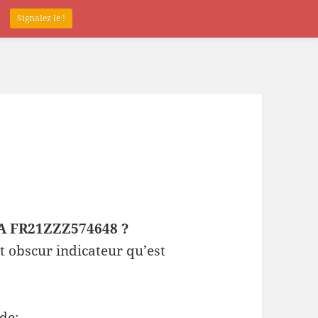
.
Signalez le !
EPA FR21ZZZ574648 ?
t obscur indicateur qu’est
de: