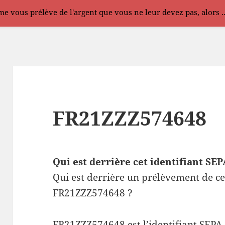
e vous prélève de l'argent que vous ne leur devez pas, alors .
FR21ZZZ574648
Qui est derrière cet identifiant S
Qui est derrière un prélèvement de ce
FR21ZZZ574648 ?
FR21ZZZ574648 est l’identifiant SEPA 