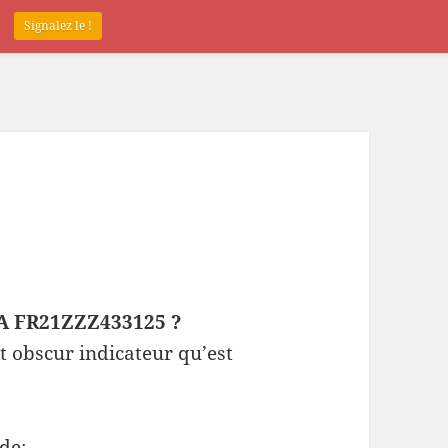
.
Signalez le !
EPA FR21ZZZ433125 ?
t obscur indicateur qu’est
de: