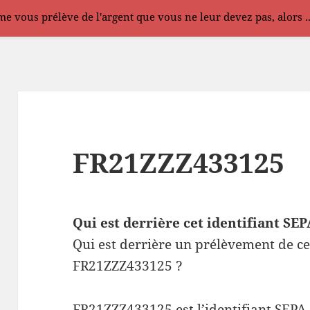
e vous prélève de l'argent que vous ne leur devez pas, alors .
FR21ZZZ433125
Qui est derrière cet identifiant S
Qui est derrière un prélèvement de ce
FR21ZZZ433125 ?
FR21ZZZ433125 est l’identifiant SEPA 